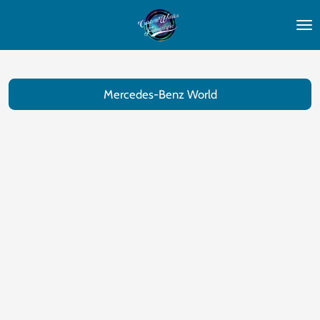
Ga
direct
naar
de
Mercedes-Benz World
hoofdinhoud